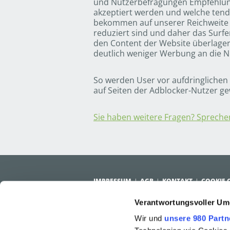
und Nutzerbefragungen Empfehlunge
akzeptiert werden und welche tend
bekommen auf unserer Reichweite 
reduziert sind und daher das Surfe
den Content der Website überlagert
deutlich weniger Werbung an die Nu
So werden User vor aufdringliche
auf Seiten der Adblocker-Nutzer g
Sie haben weitere Fragen? Sprechen
IMPRESSUM
AGB
KONTAKT
COOKIE 
Verantwortungsvoller Um
PUBLISHER SOLUTIONS
ADVERTISE
Wir und
unsere 980 Partn
Lösungen für Publisher
Vorteile f
Services
Cases