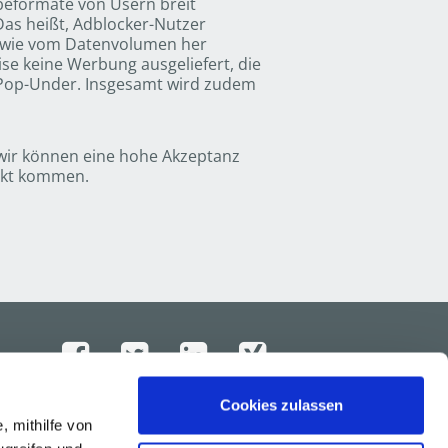
beformate von Usern breit
Das heißt, Adblocker-Nutzer
sowie vom Datenvolumen her
se keine Werbung ausgeliefert, die
ne Pop-Under. Insgesamt wird zudem
wir können eine hohe Akzeptanz
takt kommen.
Cookies zulassen
AKTUELLES
, mithilfe von
Newsletter
News