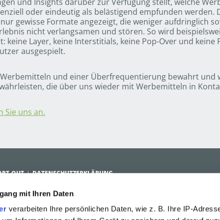
n und Insights darüber zur Verfügung stellt, welche Wer
enziell oder eindeutig als belästigend empfunden werden. 
nur gewisse Formate angezeigt, die weniger aufdringlich 
rlebnis nicht verlangsamen und stören. So wird beispielswei
: keine Layer, keine Interstitials, keine Pop-Over und kei
tzer ausgespielt.
n Werbemitteln und einer Überfrequentierung bewahrt und 
ewährleisten, die über uns wieder mit Werbemitteln in Kon
 Sie uns an.
OPT-OUT
DATENSCHUTZERKLÄRUNG
gang mit Ihren Daten
R SOLUTIONS
ANTI-ADBLOCK PLATFORM
ÜBER ADDEFEND
er
verarbeiten Ihre persönlichen Daten, wie z. B. Ihre IP-Adresse
ür Advertiser
Vorteile der Reichweite
Management
Technologie