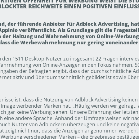
RTIGEN OFFENHEIT FÜR WERBUNG WEIST DIE STU
LOCKTER REICHWEITE EINEN POSITIVEN EINFLU
nd, der führende Anbieter für Adblock Advertising, ha
pinio veröffentlicht. Als Grundlage gilt die Fragestel
in der Haltung und Wahrnehmung von Online-Werbung
, dass die Werbewahrnehmung nur gering voneinander
en 1511 Desktop-Nutzer zu insgesamt 22 Fragen interviewt
ahrnehmung von Online-Anzeigen in den Fokus nahmen. 50
ngaben der Befragten ergibt, dass der durchschnittliche A
ternet aktiv und überdurchschnittlich gebildet ist sowie ü
sse ist, dass die Nutzung von Adblock Advertising keinen si
mage werbender Marken hat. „Häufig werden wir gefragt,
doch gar keine Werbung sehen. Unsere Erfahrung der letzten
h eine andere Sprache. Anhand der Umfrage weisen wir nac
 auch Nutzer von Adblockern überzeugen und keine negativ
t zeigt nicht nur, dass die Anzeigen angenommen werden, 
erbung verschiedener Marken – die Ergebnisse bestätigen 