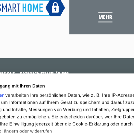
MEHR
OPT-OUT
DATENSCHUTZERKLÄRUNG
gang mit Ihren Daten
R SOLUTIONS
ANTI-ADBLOCK PLATFORM
ÜBER ADDEFEND
er
verarbeiten Ihre persönlichen Daten, wie z. B. Ihre IP-Adresse
ür Advertiser
Vorteile der Reichweite
Management
Technologie
 um Informationen auf Ihrem Gerät zu speichern und darauf zuz
en
Policy
g und Inhalte, Messungen von Werbung und Inhalten, Zielgrupp
eboten zu ermöglichen. Sie entscheiden darüber, wer Ihre Date
hre Einwilligung jederzeit über die Cookie-Erklärung oder durch
l ändern oder widerrufen