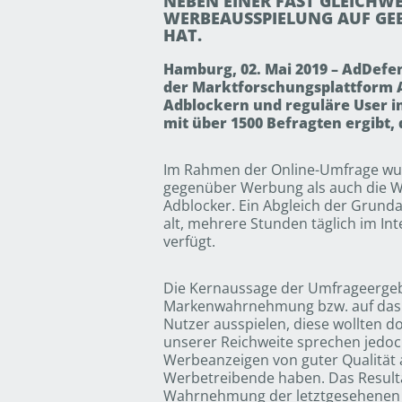
NEBEN EINER FAST GLEICHWE
WERBEAUSSPIELUNG AUF GEB
HAT.
Hamburg, 02. Mai 2019 – AdDefe
der Marktforschungsplattform Ap
Adblockern und reguläre User 
mit über 1500 Befragten ergibt
Im Rahmen der Online-Umfrage wurd
gegenüber Werbung als auch die W
Adblocker. Ein Abgleich der Grunda
alt, mehrere Stunden täglich im In
verfügt.
Die Kernaussage der Umfrageergebni
Markenwahrnehmung bzw. auf das I
Nutzer ausspielen, diese wollten 
unserer Reichweite sprechen jedoc
Werbeanzeigen von guter Qualität
Werbetreibende haben. Das Resulta
Wahrnehmung der letztgesehenen W