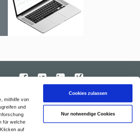
Cookies zulassen
AKTUELLES
, mithilfe von
Newsletter
News
ugreifen und
Presse
Nur notwendige Cookies
enforschung
Downloads
n für welche
 Klicken auf