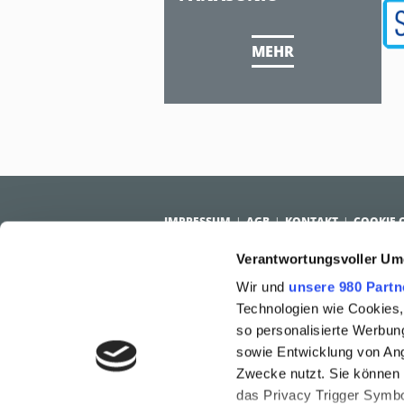
MEHR
IMPRESSUM
AGB
KONTAKT
COOKIE 
Verantwortungsvoller Um
PUBLISHER SOLUTIONS
ADVERTISE
Wir und
unsere 980 Partn
Lösungen für Publisher
Vorteile f
Services
Cases
Technologien wie Cookies,
Referenz
so personalisierte Werbun
Services
sowie Entwicklung von Ang
Zwecke nutzt. Sie können I
© 2026 AdDefend GmbH. All Rights Reserved
das Privacy Trigger Symbo