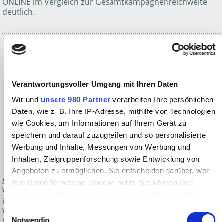
ONLINE im Vergleich zur Gesamtkampagnenreichweite
deutlich.
Verantwortungsvoller Umgang mit Ihren Daten
Wir und
unsere 980 Partner
verarbeiten Ihre persönlichen
Daten, wie z. B. Ihre IP-Adresse, mithilfe von Technologien
wie Cookies, um Informationen auf Ihrem Gerät zu
speichern und darauf zuzugreifen und so personalisierte
Werbung und Inhalte, Messungen von Werbung und
Inhalten, Zielgruppenforschung sowie Entwicklung von
Angeboten zu ermöglichen. Sie entscheiden darüber, wer
SPIEGEL MEDIA
versteht sich als gattungsunabhängiger
Ihre Daten für welche Zwecke nutzt. Sie können Ihre
Vermarkter publizistisch hochwertiger Marken, die in
Einwilligung jederzeit über die Cookie-Erklärung oder
ihren Segmenten zu den Marktführern gehören.
durch Klicken auf das Privacy Trigger Symbol ändern oder
Einwilligungsauswahl
Werbetreibende erreichen über die Qualitätsmedien des
widerrufen
Notwendig
SPIEGEL-MEDIA-Portfolios herausragende Zielgruppen