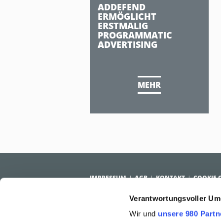
ADDEFEND
ERMÖGLICHT
ERSTMALIG
PROGRAMMATIC
ADVERTISING
MEHR
IMPRESSUM
AGB
KONTAKT
COOKIE 
Verantwortungsvoller Um
PUBLISHER SOLUTIONS
ADVERTISE
Wir und
unsere 980 Partn
Lösungen für Publisher
Vorteile f