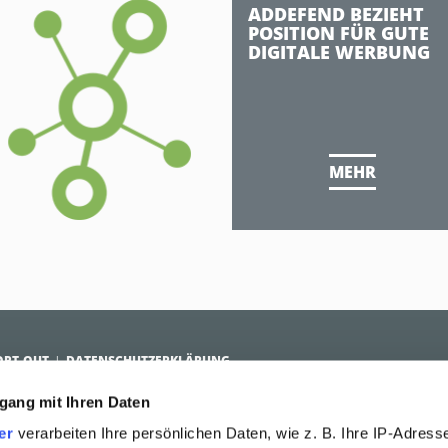
ADDEFEND BEZIEHT
POSITION FÜR GUTE
DIGITALE WERBUNG
MEHR
OPT-OUT
DATENSCHUTZERKLÄRUNG
gang mit Ihren Daten
R SOLUTIONS
ANTI-ADBLOCK PLATFORM
ÜBER ADDEFEND
er
verarbeiten Ihre persönlichen Daten, wie z. B. Ihre IP-Adresse
ür Advertiser
Vorteile der Reichweite
Management