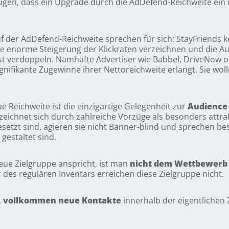
gen, dass ein Upgrade durch die AdDefend-Reichweite ein 
f der AdDefend-Reichweite sprechen für sich: StayFriends 
e enorme Steigerung der Klickraten verzeichnen und die Au
st verdoppeln. Namhafte Advertiser wie Babbel, DriveNow 
nifikante Zugewinne ihrer Nettoreichweite erlangt. Sie wol
e Reichweite ist die einzigartige Gelegenheit zur
Audience
eichnet sich durch zahlreiche Vorzüge als besonders attrak
etzt sind, agieren sie nicht Banner-blind und sprechen be
estaltet sind.
 neue Zielgruppe anspricht, ist man
nicht dem Wettbewerb 
des regulären Inventars erreichen diese Zielgruppe nicht.
,
vollkommen neue Kontakte
innerhalb der eigentlichen 