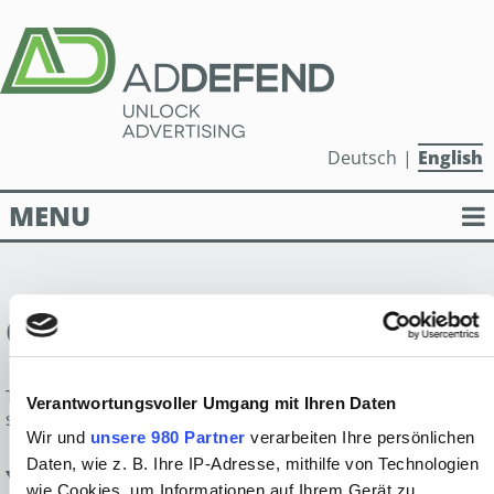
Deutsch
English
MENU
PUBLISHER SOLUTIONS
OPT-OUT
ADVERTISER SOLUTIONS
ANTI-ADBLOCK PLATFORM
This page allows you to review and change data collection
Verantwortungsvoller Umgang mit Ihren Daten
settings (Opt-Out/Opt-In) for AdDefend services.
Wir und
unsere 980 Partner
verarbeiten Ihre persönlichen
ABOUT ADDEFEND
Daten, wie z. B. Ihre IP-Adresse, mithilfe von Technologien
YOUR ADDEFEND DATA COLLECTION
wie Cookies, um Informationen auf Ihrem Gerät zu